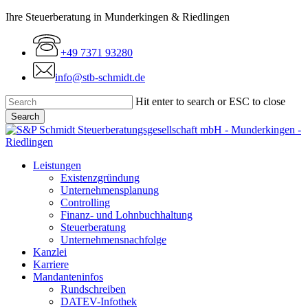
Skip
Ihre Steuerberatung in Munderkingen & Riedlingen
to
main
+49 7371 93280
content
info@stb-schmidt.de
Hit enter to search or ESC to close
Search
Close
Search
Menu
Leistungen
Existenzgründung
Unternehmensplanung
Controlling
Finanz- und Lohnbuchhaltung
Steuerberatung
Unternehmensnachfolge
Kanzlei
Karriere
Mandanteninfos
Rundschreiben
DATEV-Infothek