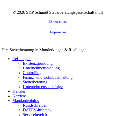
©
2026
S&P Schmidt Steuerberatungsgesellschaft mbH
Datenschutz
Impressum
Close
Ihre Steuerberatung in Munderkingen & Riedlingen
Menu
Leistungen
Existenzgründung
Unternehmensplanung
Controlling
Finanz- und Lohnbuchhaltung
Steuerberatung
Unternehmensnachfolge
Kanzlei
Karriere
Mandanteninfos
Rundschreiben
DATEV-Infothek
Servicebereich