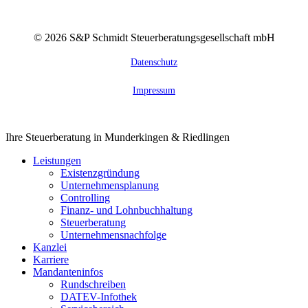
©
2026
S&P Schmidt Steuerberatungsgesellschaft mbH
Datenschutz
Impressum
Close
Ihre Steuerberatung in Munderkingen & Riedlingen
Menu
Leistungen
Existenzgründung
Unternehmensplanung
Controlling
Finanz- und Lohnbuchhaltung
Steuerberatung
Unternehmensnachfolge
Kanzlei
Karriere
Mandanteninfos
Rundschreiben
DATEV-Infothek