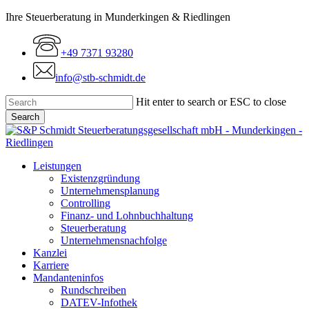
Skip
Ihre Steuerberatung in Munderkingen & Riedlingen
to
main
+49 7371 93280
content
info@stb-schmidt.de
Hit enter to search or ESC to close
Search
Close
Search
Menu
Leistungen
Existenzgründung
Unternehmensplanung
Controlling
Finanz- und Lohnbuchhaltung
Steuerberatung
Unternehmensnachfolge
Kanzlei
Karriere
Mandanteninfos
Rundschreiben
DATEV-Infothek