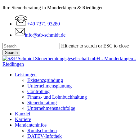
Skip
Ihre Steuerberatung in Munderkingen & Riedlingen
to
main
+49 7371 93280
content
info@stb-schmidt.de
Hit enter to search or ESC to close
Search
Close
Search
Menu
Leistungen
Existenzgründung
Unternehmensplanung
Controlling
Finanz- und Lohnbuchhaltung
Steuerberatung
Unternehmensnachfolge
Kanzlei
Karriere
Mandanteninfos
Rundschreiben
DATEV-Infothek