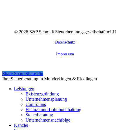
©
2026
S&P Schmidt Steuerberatungsgesellschaft mbH
Datenschutz
Impressum
Share
Share
Share
Share
Pin
Close
Ihre Steuerberatung in Munderkingen & Riedlingen
Menu
Leistungen
Existenzgründung
Unternehmensplanung
Controlling
Finanz- und Lohnbuchhaltung
Steuerberatung
Unternehmensnachfolge
Kanzlei