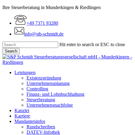
Skip
Ihre Steuerberatung in Munderkingen & Riedlingen
to
main
+49 7371 93280
content
info@stb-schmidt.de
Hit enter to search or ESC to close
Search
Close
Search
Menu
Leistungen
Existenzgründung
Unternehmensplanung
Controlling
Finanz- und Lohnbuchhaltung
Steuerberatung
Unternehmensnachfolge
Kanzlei
Karriere
Mandanteninfos
Rundschreiben
DATEV-Infothek