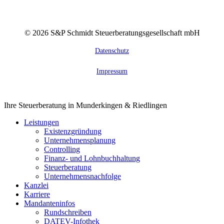
©
2026
S&P Schmidt Steuerberatungsgesellschaft mbH
Datenschutz
Impressum
Close
Ihre Steuerberatung in Munderkingen & Riedlingen
Menu
Leistungen
Existenzgründung
Unternehmensplanung
Controlling
Finanz- und Lohnbuchhaltung
Steuerberatung
Unternehmensnachfolge
Kanzlei
Karriere
Mandanteninfos
Rundschreiben
DATEV-Infothek