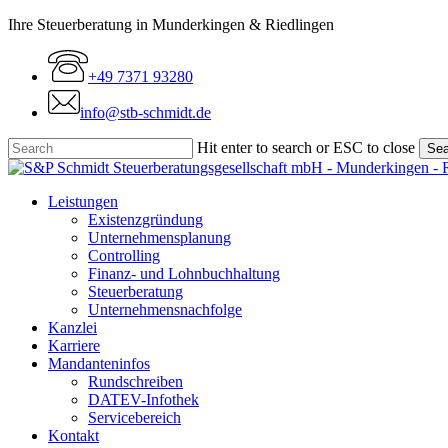
Skip
Ihre Steuerberatung in Munderkingen & Riedlingen
to
main
+49 7371 93280
content
info@stb-schmidt.de
Hit enter to search or ESC to close
Sea
Close
Search
Menu
Leistungen
Existenzgründung
Unternehmensplanung
Controlling
Finanz- und Lohnbuchhaltung
Steuerberatung
Unternehmensnachfolge
Kanzlei
Karriere
Mandanteninfos
Rundschreiben
DATEV-Infothek
Servicebereich
Kontakt