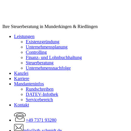
Close
Ihre Steuerberatung in Munderkingen & Riedlingen
Menu
Leistungen
Existenzgründung
Unternehmensplanung
Controlling
Finanz- und Lohnbuchhaltung
Steuerberatung
Unternehmensnachfolge
Kanzlei
Karriere
Mandanteninfos
Rundschreiben
DATEV-Infothek
Servicebereich
Kontakt
+49 7371 93280
info@stb-schmidt.de