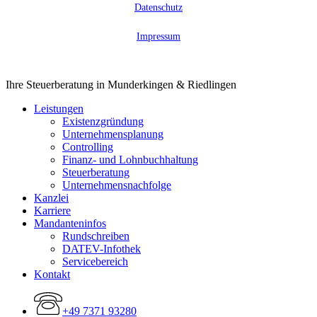
Datenschutz
Impressum
Close
Ihre Steuerberatung in Munderkingen & Riedlingen
Menu
Leistungen
Existenzgründung
Unternehmensplanung
Controlling
Finanz- und Lohnbuchhaltung
Steuerberatung
Unternehmensnachfolge
Kanzlei
Karriere
Mandanteninfos
Rundschreiben
DATEV-Infothek
Servicebereich
Kontakt
+49 7371 93280