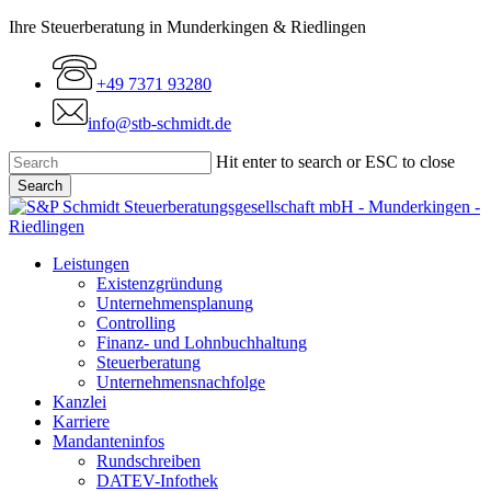
Skip
Ihre Steuerberatung in Munderkingen & Riedlingen
to
main
+49 7371 93280
content
info@stb-schmidt.de
Hit enter to search or ESC to close
Search
Close
Search
Menu
Leistungen
Existenzgründung
Unternehmensplanung
Controlling
Finanz- und Lohnbuchhaltung
Steuerberatung
Unternehmensnachfolge
Kanzlei
Karriere
Mandanteninfos
Rundschreiben
DATEV-Infothek