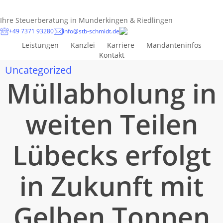
Skip
to
Ihre Steuerberatung in Munderkingen & Riedlingen
main
+49 7371 93280
info@stb-schmidt.de
content
Leistungen
Kanzlei
Karriere
Mandanteninfos
Kontakt
Uncategorized
Müllabholung in
weiten Teilen
Lübecks erfolgt
in Zukunft mit
Gelben Tonnen