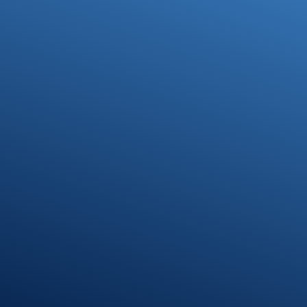
Ihre Steuerfragen -
Unsere Lösungen
Kontakt
07371 9328-0
info@stb-schmidt.de
Termin vereinbaren
Standort Munderkingen
Klosterhof 1