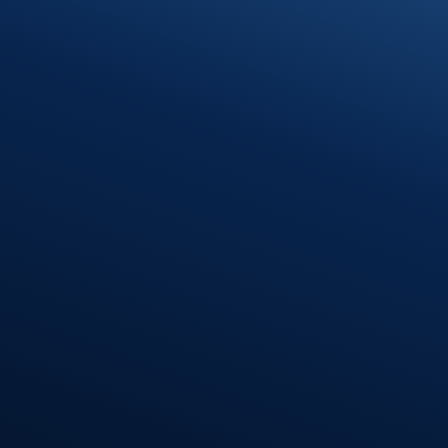
89597 Munderkingen
Öffnungszeiten
Montag – Donnerstag
08:00 – 12:00 Uhr
13:00 – 16:30 Uhr
Freitag
08:00 – 12:00 Uhr
Standort
Riedlingen
Hindenburgstr. 40
88499 Riedlingen
Öffnungszeiten
Montag – Donnerstag