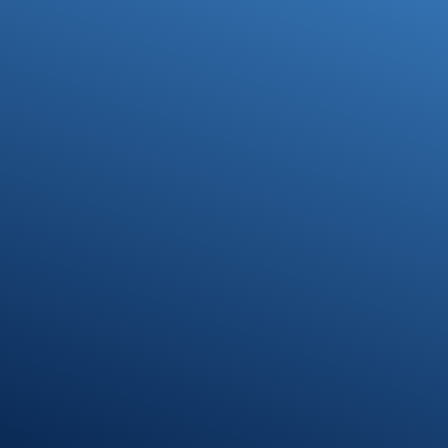
Ihre Steuerfragen -
Unsere Lösungen
Kontakt
07371 9328-0
info@stb-schmidt.de
Termin vereinbaren
Standort Munderkingen
Klosterhof 1