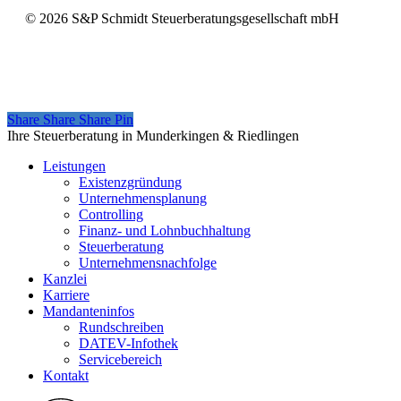
©
2026
S&P Schmidt Steuerberatungsgesellschaft mbH
Share
Share
Share
Share
Pin
Close
Ihre Steuerberatung in Munderkingen & Riedlingen
Menu
Leistungen
Existenzgründung
Unternehmensplanung
Controlling
Finanz- und Lohnbuchhaltung
Steuerberatung
Unternehmensnachfolge
Kanzlei
Karriere
Mandanteninfos
Rundschreiben
DATEV-Infothek
Servicebereich
Kontakt