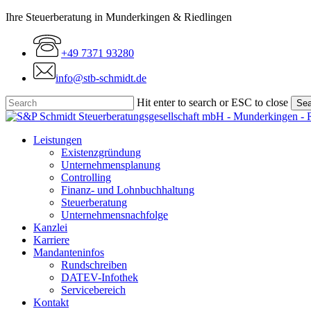
Skip
Ihre Steuerberatung in Munderkingen & Riedlingen
to
main
+49 7371 93280
content
info@stb-schmidt.de
Hit enter to search or ESC to close
Sea
Close
Search
Menu
Leistungen
Existenzgründung
Unternehmensplanung
Controlling
Finanz- und Lohnbuchhaltung
Steuerberatung
Unternehmensnachfolge
Kanzlei
Karriere
Mandanteninfos
Rundschreiben
DATEV-Infothek
Servicebereich
Kontakt