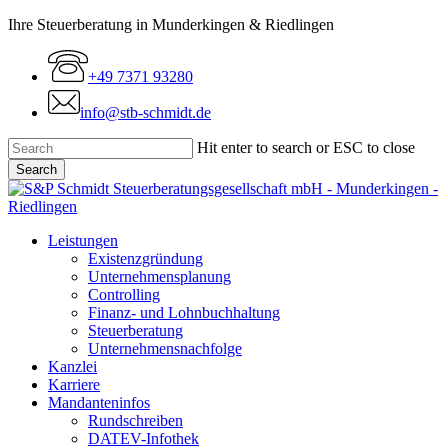
Skip
Ihre Steuerberatung in Munderkingen & Riedlingen
to
main
+49 7371 93280
content
info@stb-schmidt.de
Hit enter to search or ESC to close
Search
Close
Search
Menu
Leistungen
Existenzgründung
Unternehmensplanung
Controlling
Finanz- und Lohnbuchhaltung
Steuerberatung
Unternehmensnachfolge
Kanzlei
Karriere
Mandanteninfos
Rundschreiben
DATEV-Infothek