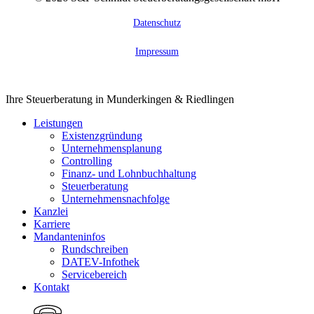
Datenschutz
Impressum
Close
Ihre Steuerberatung in Munderkingen & Riedlingen
Menu
Leistungen
Existenzgründung
Unternehmensplanung
Controlling
Finanz- und Lohnbuchhaltung
Steuerberatung
Unternehmensnachfolge
Kanzlei
Karriere
Mandanteninfos
Rundschreiben
DATEV-Infothek
Servicebereich
Kontakt