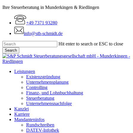
Skip
Ihre Steuerberatung in Munderkingen & Riedlingen
to
main
+49 7371 93280
content
info@stb-schmidt.de
Hit enter to search or ESC to close
Search
Close
Search
Menu
Leistungen
Existenzgründung
Unternehmensplanung
Controlling
Finanz- und Lohnbuchhaltung
Steuerberatung
Unternehmensnachfolge
Kanzlei
Karriere
Mandanteninfos
Rundschreiben
DATEV-Infothek