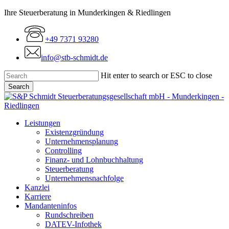
Skip
Ihre Steuerberatung in Munderkingen & Riedlingen
to
main
+49 7371 93280
content
info@stb-schmidt.de
Hit enter to search or ESC to close
Search
Close
Search
Menu
Leistungen
Existenzgründung
Unternehmensplanung
Controlling
Finanz- und Lohnbuchhaltung
Steuerberatung
Unternehmensnachfolge
Kanzlei
Karriere
Mandanteninfos
Rundschreiben
DATEV-Infothek