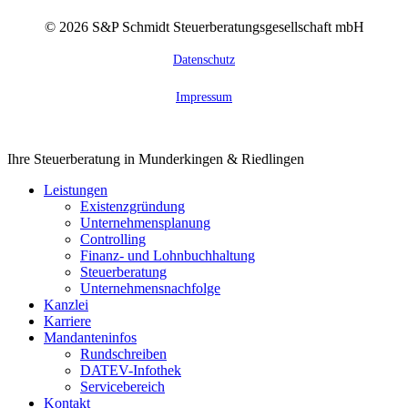
©
2026
S&P Schmidt Steuerberatungsgesellschaft mbH
Datenschutz
Impressum
Close
Ihre Steuerberatung in Munderkingen & Riedlingen
Menu
Leistungen
Existenzgründung
Unternehmensplanung
Controlling
Finanz- und Lohnbuchhaltung
Steuerberatung
Unternehmensnachfolge
Kanzlei
Karriere
Mandanteninfos
Rundschreiben
DATEV-Infothek
Servicebereich
Kontakt