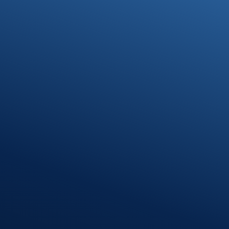
Kontakt
07371 9328-0
info@stb-schmidt.de
Termin vereinbaren
Standort Munderkingen
Klosterhof 1
89597 Munderkingen
Öffnungszeiten
Montag – Donnerstag
08:00 – 12:00 Uhr
13:00 – 16:30 Uhr
Freitag