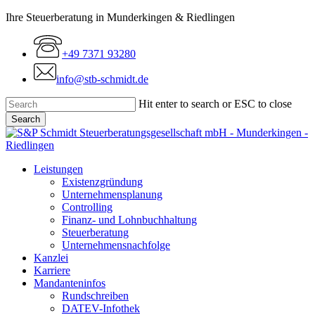
Skip
Ihre Steuerberatung in Munderkingen & Riedlingen
to
main
+49 7371 93280
content
info@stb-schmidt.de
Hit enter to search or ESC to close
Search
Close
Search
Menu
Leistungen
Existenzgründung
Unternehmensplanung
Controlling
Finanz- und Lohnbuchhaltung
Steuerberatung
Unternehmensnachfolge
Kanzlei
Karriere
Mandanteninfos
Rundschreiben
DATEV-Infothek