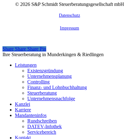
©
2026
S&P Schmidt Steuerberatungsgesellschaft mbH
Datenschutz
Impressum
Share
Share
Share
Share
Pin
Close
Ihre Steuerberatung in Munderkingen & Riedlingen
Menu
Leistungen
Existenzgründung
Unternehmensplanung
Controlling
Finanz- und Lohnbuchhaltung
Steuerberatung
Unternehmensnachfolge
Kanzlei
Karriere
Mandanteninfos
Rundschreiben
DATEV-Infothek
Servicebereich
Kontakt