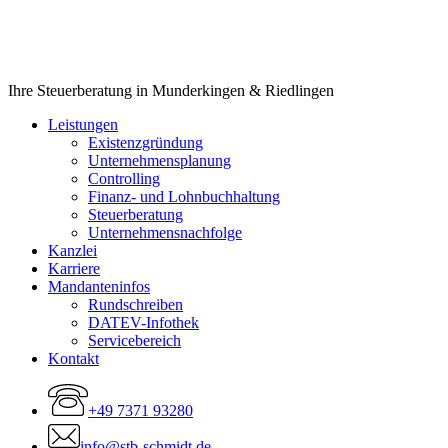
Close
Ihre Steuerberatung in Munderkingen & Riedlingen
Menu
Leistungen
Existenzgründung
Unternehmensplanung
Controlling
Finanz- und Lohnbuchhaltung
Steuerberatung
Unternehmensnachfolge
Kanzlei
Karriere
Mandanteninfos
Rundschreiben
DATEV-Infothek
Servicebereich
Kontakt
+49 7371 93280
info@stb-schmidt.de