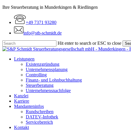
Skip
Ihre Steuerberatung in Munderkingen & Riedlingen
to
main
+49 7371 93280
content
info@stb-schmidt.de
Hit enter to search or ESC to close
Sea
Close
Search
Menu
Leistungen
Existenzgründung
Unternehmensplanung
Controlling
Finanz- und Lohnbuchhaltung
Steuerberatung
Unternehmensnachfolge
Kanzlei
Karriere
Mandanteninfos
Rundschreiben
DATEV-Infothek
Servicebereich
Kontakt