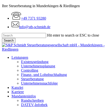
Skip
Ihre Steuerberatung in Munderkingen & Riedlingen
to
main
+49 7371 93280
content
info@stb-schmidt.de
Hit enter to search or ESC to close
Search
Close
Search
Menu
Leistungen
Existenzgründung
Unternehmensplanung
Controlling
Finanz- und Lohnbuchhaltung
Steuerberatung
Unternehmensnachfolge
Kanzlei
Karriere
Mandanteninfos
Rundschreiben
DATEV-Infothek