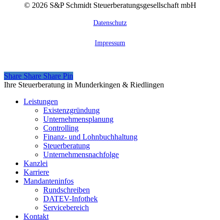
©
2026
S&P Schmidt Steuerberatungsgesellschaft mbH
Datenschutz
Impressum
Share
Share
Share
Share
Pin
Close
Ihre Steuerberatung in Munderkingen & Riedlingen
Menu
Leistungen
Existenzgründung
Unternehmensplanung
Controlling
Finanz- und Lohnbuchhaltung
Steuerberatung
Unternehmensnachfolge
Kanzlei
Karriere
Mandanteninfos
Rundschreiben
DATEV-Infothek
Servicebereich
Kontakt