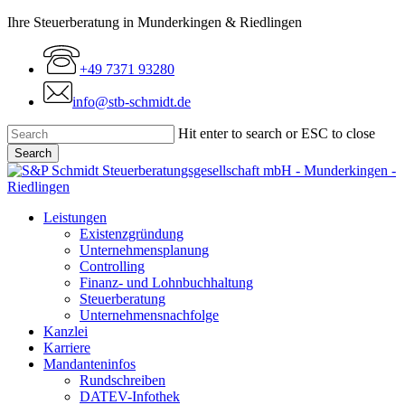
Skip
Ihre Steuerberatung in Munderkingen & Riedlingen
to
main
+49 7371 93280
content
info@stb-schmidt.de
Hit enter to search or ESC to close
Search
Close
Search
Menu
Leistungen
Existenzgründung
Unternehmensplanung
Controlling
Finanz- und Lohnbuchhaltung
Steuerberatung
Unternehmensnachfolge
Kanzlei
Karriere
Mandanteninfos
Rundschreiben
DATEV-Infothek