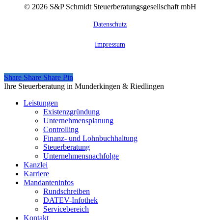
©
2026
S&P Schmidt Steuerberatungsgesellschaft mbH
Datenschutz
Impressum
Share
Share
Share
Share
Pin
Close
Ihre Steuerberatung in Munderkingen & Riedlingen
Menu
Leistungen
Existenzgründung
Unternehmensplanung
Controlling
Finanz- und Lohnbuchhaltung
Steuerberatung
Unternehmensnachfolge
Kanzlei
Karriere
Mandanteninfos
Rundschreiben
DATEV-Infothek
Servicebereich
Kontakt