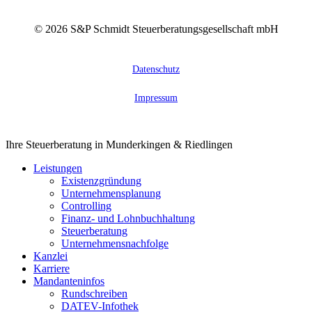
©
2026
S&P Schmidt Steuerberatungsgesellschaft mbH
Datenschutz
Impressum
Close
Ihre Steuerberatung in Munderkingen & Riedlingen
Menu
Leistungen
Existenzgründung
Unternehmensplanung
Controlling
Finanz- und Lohnbuchhaltung
Steuerberatung
Unternehmensnachfolge
Kanzlei
Karriere
Mandanteninfos
Rundschreiben
DATEV-Infothek