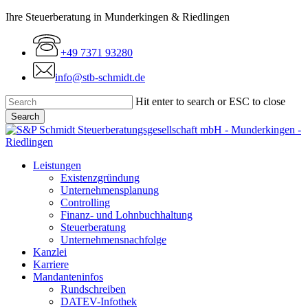
Skip
Ihre Steuerberatung in Munderkingen & Riedlingen
to
main
+49 7371 93280
content
info@stb-schmidt.de
Hit enter to search or ESC to close
Search
Close
Search
Menu
Leistungen
Existenzgründung
Unternehmensplanung
Controlling
Finanz- und Lohnbuchhaltung
Steuerberatung
Unternehmensnachfolge
Kanzlei
Karriere
Mandanteninfos
Rundschreiben
DATEV-Infothek