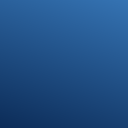
Ihre Steuerfragen -
Unsere Lösungen
Kontakt
07371 9328-0
info@stb-schmidt.de
Termin vereinbaren
Standort Munderkingen