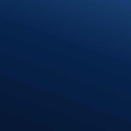
Klosterhof 1
89597 Munderkingen
Öffnungszeiten
Montag – Donnerstag
08:00 – 12:00 Uhr
13:00 – 16:30 Uhr
Freitag
08:00 – 12:00 Uhr
Standort
Riedlingen
Hindenburgstr. 40
88499 Riedlingen
Öffnungszeiten