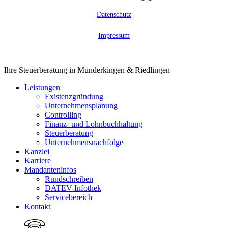
Datenschutz
Impressum
Close
Ihre Steuerberatung in Munderkingen & Riedlingen
Menu
Leistungen
Existenzgründung
Unternehmensplanung
Controlling
Finanz- und Lohnbuchhaltung
Steuerberatung
Unternehmensnachfolge
Kanzlei
Karriere
Mandanteninfos
Rundschreiben
DATEV-Infothek
Servicebereich
Kontakt