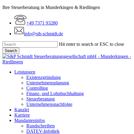
Skip
Ihre Steuerberatung in Munderkingen & Riedlingen
to
main
+49 7371 93280
content
info@stb-schmidt.de
Hit enter to search or ESC to close
Search
Close
Search
Menu
Leistungen
Existenzgründung
Unternehmensplanung
Controlling
Finanz- und Lohnbuchhaltung
Steuerberatung
Unternehmensnachfolge
Kanzlei
Karriere
Mandanteninfos
Rundschreiben
DATEV-Infothek