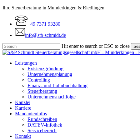
Skip
Ihre Steuerberatung in Munderkingen & Riedlingen
to
main
+49 7371 93280
content
info@stb-schmidt.de
Hit enter to search or ESC to close
Sea
Close
Search
Menu
Leistungen
Existenzgründung
Unternehmensplanung
Controlling
Finanz- und Lohnbuchhaltung
Steuerberatung
Unternehmensnachfolge
Kanzlei
Karriere
Mandanteninfos
Rundschreiben
DATEV-Infothek
Servicebereich
Kontakt