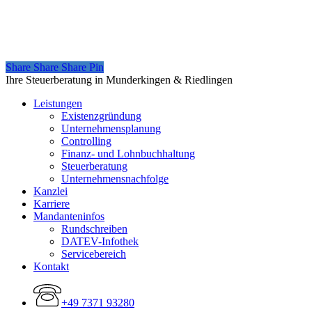
Share
Share
Share
Share
Pin
Close
Ihre Steuerberatung in Munderkingen & Riedlingen
Menu
Leistungen
Existenzgründung
Unternehmensplanung
Controlling
Finanz- und Lohnbuchhaltung
Steuerberatung
Unternehmensnachfolge
Kanzlei
Karriere
Mandanteninfos
Rundschreiben
DATEV-Infothek
Servicebereich
Kontakt
+49 7371 93280