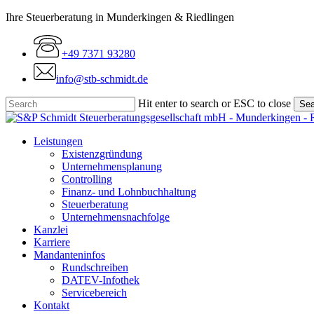
Skip
Ihre Steuerberatung in Munderkingen & Riedlingen
to
main
+49 7371 93280
content
info@stb-schmidt.de
Hit enter to search or ESC to close
Sea
Close
Search
Menu
Leistungen
Existenzgründung
Unternehmensplanung
Controlling
Finanz- und Lohnbuchhaltung
Steuerberatung
Unternehmensnachfolge
Kanzlei
Karriere
Mandanteninfos
Rundschreiben
DATEV-Infothek
Servicebereich
Kontakt