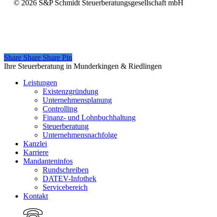
©
2026
S&P Schmidt Steuerberatungsgesellschaft mbH
Share
Share
Share
Share
Pin
Close
Ihre Steuerberatung in Munderkingen & Riedlingen
Menu
Leistungen
Existenzgründung
Unternehmensplanung
Controlling
Finanz- und Lohnbuchhaltung
Steuerberatung
Unternehmensnachfolge
Kanzlei
Karriere
Mandanteninfos
Rundschreiben
DATEV-Infothek
Servicebereich
Kontakt