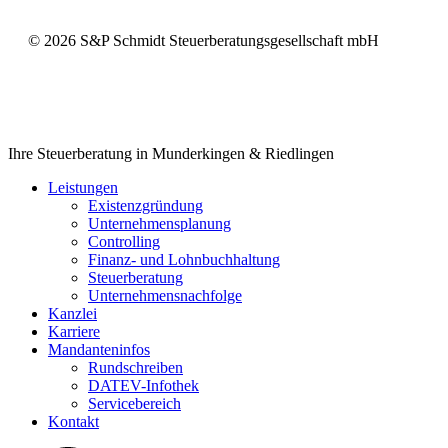
©
2026
S&P Schmidt Steuerberatungsgesellschaft mbH
Close
Ihre Steuerberatung in Munderkingen & Riedlingen
Menu
Leistungen
Existenzgründung
Unternehmensplanung
Controlling
Finanz- und Lohnbuchhaltung
Steuerberatung
Unternehmensnachfolge
Kanzlei
Karriere
Mandanteninfos
Rundschreiben
DATEV-Infothek
Servicebereich
Kontakt