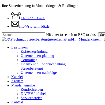
Skip
Ihre Steuerberatung in Munderkingen & Riedlingen
to
main
+49 7371 93280
content
info@stb-schmidt.de
Hit enter to search or ESC to close
Sea
Close
Search
Menu
Leistungen
Existenzgründung
Unternehmensplanung
Controlling
Finanz- und Lohnbuchhaltung
Steuerberatung
Unternehmensnachfolge
Kanzlei
Karriere
Mandanteninfos
Rundschreiben
DATEV-Infothek
Servicebereich
Kontakt