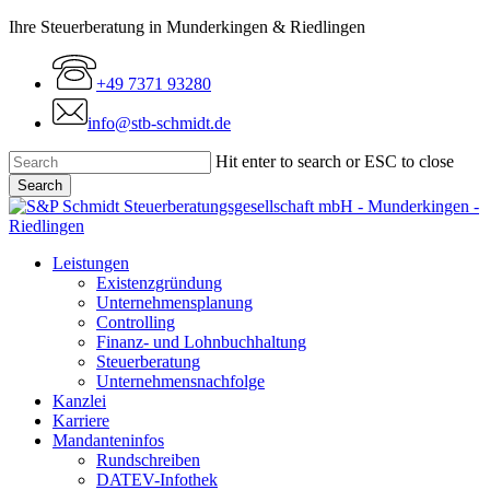
Skip
Ihre Steuerberatung in Munderkingen & Riedlingen
to
main
+49 7371 93280
content
info@stb-schmidt.de
Hit enter to search or ESC to close
Search
Close
Search
Menu
Leistungen
Existenzgründung
Unternehmensplanung
Controlling
Finanz- und Lohnbuchhaltung
Steuerberatung
Unternehmensnachfolge
Kanzlei
Karriere
Mandanteninfos
Rundschreiben
DATEV-Infothek