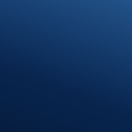
07371 9328-0
info@stb-schmidt.de
Termin vereinbaren
Standort Munderkingen
Klosterhof 1
89597 Munderkingen
Öffnungszeiten
Montag – Donnerstag
08:00 – 12:00 Uhr
13:00 – 16:30 Uhr
Freitag
08:00 – 12:00 Uhr