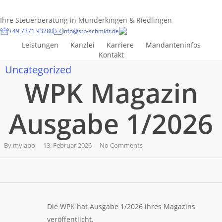
Skip
to
Ihre Steuerberatung in Munderkingen & Riedlingen
main
+49 7371 93280
info@stb-schmidt.de
content
Leistungen
Kanzlei
Karriere
Mandanteninfos
Kontakt
Uncategorized
WPK Magazin
Ausgabe 1/2026
By
mylapo
13. Februar 2026
No Comments
Die WPK hat Ausgabe 1/2026 ihres Magazins
veröffentlicht.