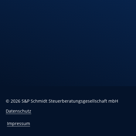
Standort
Riedlingen
Hindenburgstr. 40
88499 Riedlingen
Öffnungszeiten
Montag – Donnerstag
7:30 – 12:00 Uhr
13:00 – 17:00 Uhr
Freitag
7:30 – 13:00 Uhr
©
2026
S&P Schmidt Steuerberatungsgesellschaft mbH
Datenschutz
Impressum