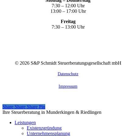
Montag – Donnerstag
7:30 – 12:00 Uhr
13:00 – 17:00 Uhr
Freitag
7:30 – 13:00 Uhr
©
2026
S&P Schmidt Steuerberatungsgesellschaft mbH
Datenschutz
Impressum
Share
Share
Share
Share
Pin
Close
Ihre Steuerberatung in Munderkingen & Riedlingen
Menu
Leistungen
Existenzgründung
Unternehmensplanung