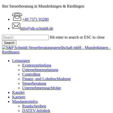
Skip
Ihre Steuerberatung in Munderkingen & Riedlingen
to
main
+49 7371 93280
content
info@stb-schmidt.de
Hit enter to search or ESC to close
Search
Close
Search
Menu
Leistungen
Existenzgründung
Unternehmensplanung
Controlling
Finanz- und Lohnbuchhaltung
Steuerberatung
Unternehmensnachfolge
Kanzlei
Karriere
Mandanteninfos
Rundschreiben
DATEV-Infothek