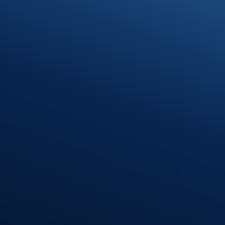
Termin vereinbaren
Standort Munderkingen
Klosterhof 1
89597 Munderkingen
Öffnungszeiten
Montag – Donnerstag
08:00 – 12:00 Uhr
13:00 – 16:30 Uhr
Freitag
08:00 – 12:00 Uhr
Standort
Riedlingen
Hindenburgstr. 40