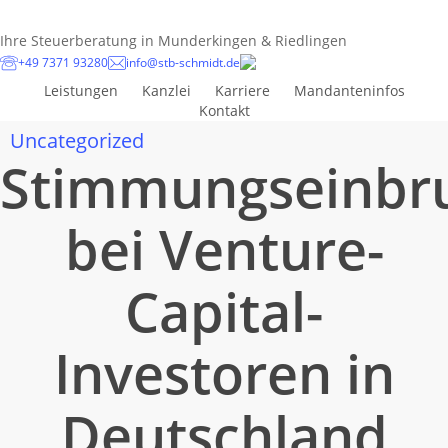
Skip
to
Ihre Steuerberatung in Munderkingen & Riedlingen
main
+49 7371 93280
info@stb-schmidt.de
content
Leistungen
Kanzlei
Karriere
Mandanteninfos
Kontakt
Uncategorized
Stimmungseinbr
bei Venture-
Capital-
Investoren in
Deutschland