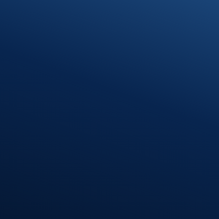
Standort Munderkingen
Klosterhof 1
89597 Munderkingen
Öffnungszeiten
Montag – Donnerstag
08:00 – 12:00 Uhr
13:00 – 16:30 Uhr
Freitag
08:00 – 12:00 Uhr
Standort
Riedlingen
Hindenburgstr. 40
88499 Riedlingen