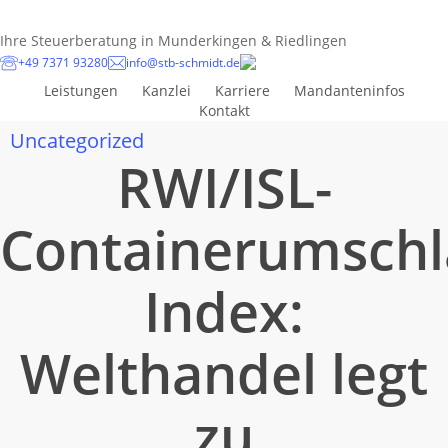
Skip
to
Ihre Steuerberatung in Munderkingen & Riedlingen
main
+49 7371 93280
info@stb-schmidt.de
content
Leistungen
Kanzlei
Karriere
Mandanteninfos
Kontakt
Uncategorized
RWI/ISL-
Containerumschl
Index:
Welthandel legt
zu