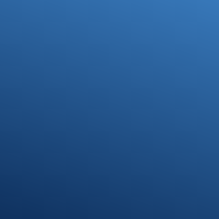
Ihre Steuerfragen -
Unsere Lösungen
Kontakt
07371 9328-0
info@stb-schmidt.de
Termin vereinbaren