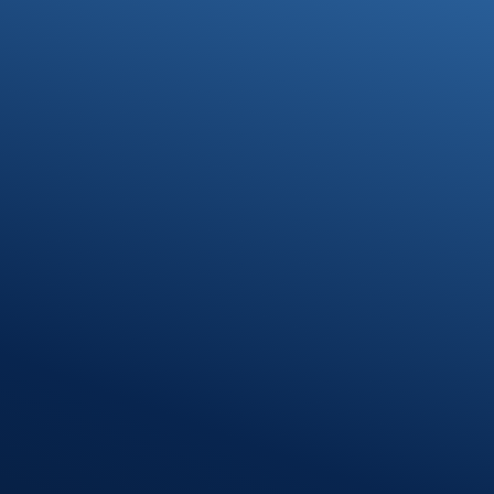
Kontakt
07371 9328-0
info@stb-schmidt.de
Termin vereinbaren
Standort Munderkingen
Klosterhof 1
89597 Munderkingen
Öffnungszeiten
Montag – Donnerstag
08:00 – 12:00 Uhr
13:00 – 16:30 Uhr