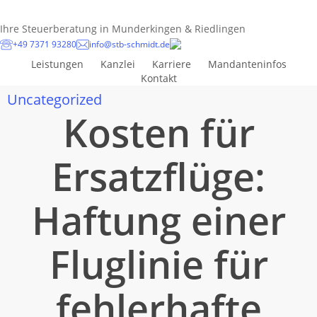
Skip
to
Ihre Steuerberatung in Munderkingen & Riedlingen
main
+49 7371 93280
info@stb-schmidt.de
content
Leistungen
Kanzlei
Karriere
Mandanteninfos
Kontakt
Uncategorized
Kosten für
Ersatzflüge:
Haftung einer
Fluglinie für
fehlerhafte