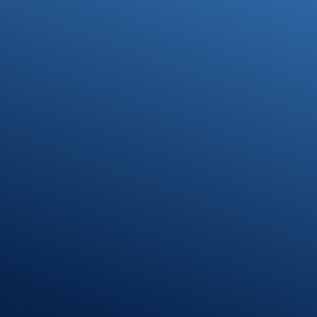
Ihre Steuerfragen -
Unsere Lösungen
Kontakt
07371 9328-0
info@stb-schmidt.de
Termin vereinbaren
Standort Munderkingen
Klosterhof 1
89597 Munderkingen
Öffnungszeiten
Montag – Donnerstag