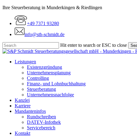
Skip
Ihre Steuerberatung in Munderkingen & Riedlingen
to
main
+49 7371 93280
content
info@stb-schmidt.de
Hit enter to search or ESC to close
Sea
Close
Search
Menu
Leistungen
Existenzgründung
Unternehmensplanung
Controlling
Finanz- und Lohnbuchhaltung
Steuerberatung
Unternehmensnachfolge
Kanzlei
Karriere
Mandanteninfos
Rundschreiben
DATEV-Infothek
Servicebereich
Kontakt