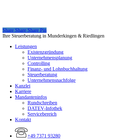
Share
Share
Share
Share
Pin
Close
Ihre Steuerberatung in Munderkingen & Riedlingen
Menu
Leistungen
Existenzgründung
Unternehmensplanung
Controlling
Finanz- und Lohnbuchhaltung
Steuerberatung
Unternehmensnachfolge
Kanzlei
Karriere
Mandanteninfos
Rundschreiben
DATEV-Infothek
Servicebereich
Kontakt
+49 7371 93280