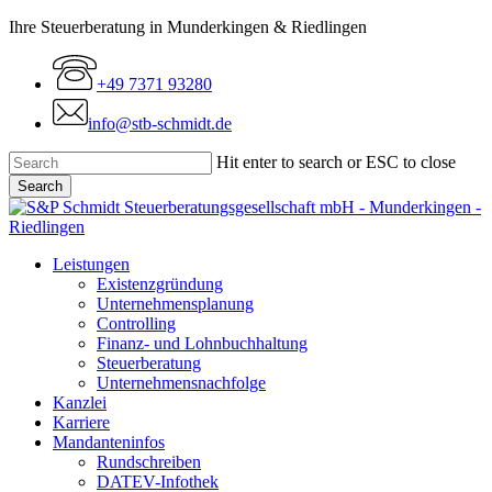
Skip
Ihre Steuerberatung in Munderkingen & Riedlingen
to
main
+49 7371 93280
content
info@stb-schmidt.de
Hit enter to search or ESC to close
Search
Close
Search
Menu
Leistungen
Existenzgründung
Unternehmensplanung
Controlling
Finanz- und Lohnbuchhaltung
Steuerberatung
Unternehmensnachfolge
Kanzlei
Karriere
Mandanteninfos
Rundschreiben
DATEV-Infothek