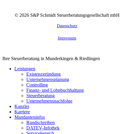
©
2026
S&P Schmidt Steuerberatungsgesellschaft mbH
Datenschutz
Impressum
Close
Ihre Steuerberatung in Munderkingen & Riedlingen
Menu
Leistungen
Existenzgründung
Unternehmensplanung
Controlling
Finanz- und Lohnbuchhaltung
Steuerberatung
Unternehmensnachfolge
Kanzlei
Karriere
Mandanteninfos
Rundschreiben
DATEV-Infothek
Servicebereich