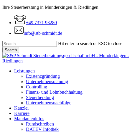
Skip
Ihre Steuerberatung in Munderkingen & Riedlingen
to
main
+49 7371 93280
content
info@stb-schmidt.de
Hit enter to search or ESC to close
Search
Close
Search
Menu
Leistungen
Existenzgründung
Unternehmensplanung
Controlling
Finanz- und Lohnbuchhaltung
Steuerberatung
Unternehmensnachfolge
Kanzlei
Karriere
Mandanteninfos
Rundschreiben
DATEV-Infothek