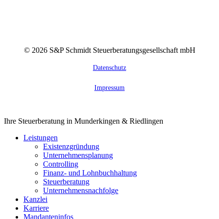
©
2026
S&P Schmidt Steuerberatungsgesellschaft mbH
Datenschutz
Impressum
Close
Ihre Steuerberatung in Munderkingen & Riedlingen
Menu
Leistungen
Existenzgründung
Unternehmensplanung
Controlling
Finanz- und Lohnbuchhaltung
Steuerberatung
Unternehmensnachfolge
Kanzlei
Karriere
Mandanteninfos