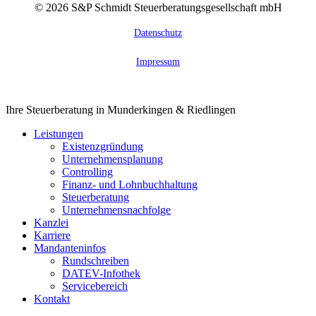
©
2026
S&P Schmidt Steuerberatungsgesellschaft mbH
Datenschutz
Impressum
Close
Ihre Steuerberatung in Munderkingen & Riedlingen
Menu
Leistungen
Existenzgründung
Unternehmensplanung
Controlling
Finanz- und Lohnbuchhaltung
Steuerberatung
Unternehmensnachfolge
Kanzlei
Karriere
Mandanteninfos
Rundschreiben
DATEV-Infothek
Servicebereich
Kontakt