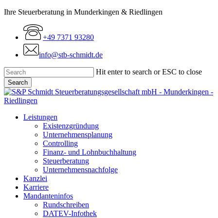
Skip
Ihre Steuerberatung in Munderkingen & Riedlingen
to
main
+49 7371 93280
content
info@stb-schmidt.de
Hit enter to search or ESC to close
Search
Close
Search
Menu
Leistungen
Existenzgründung
Unternehmensplanung
Controlling
Finanz- und Lohnbuchhaltung
Steuerberatung
Unternehmensnachfolge
Kanzlei
Karriere
Mandanteninfos
Rundschreiben
DATEV-Infothek