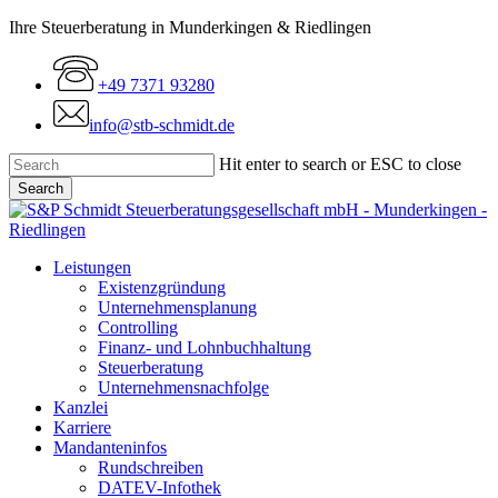
Skip
Ihre Steuerberatung in Munderkingen & Riedlingen
to
main
+49 7371 93280
content
info@stb-schmidt.de
Hit enter to search or ESC to close
Search
Close
Search
Menu
Leistungen
Existenzgründung
Unternehmensplanung
Controlling
Finanz- und Lohnbuchhaltung
Steuerberatung
Unternehmensnachfolge
Kanzlei
Karriere
Mandanteninfos
Rundschreiben
DATEV-Infothek