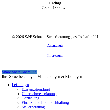
Freitag
7:30 – 13:00 Uhr
©
2026
S&P Schmidt Steuerberatungsgesellschaft mbH
Datenschutz
Impressum
Share
Share
Share
Share
Pin
Close
Ihre Steuerberatung in Munderkingen & Riedlingen
Menu
Leistungen
Existenzgründung
Unternehmensplanung
Controlling
Finanz- und Lohnbuchhaltung
Steuerberatung