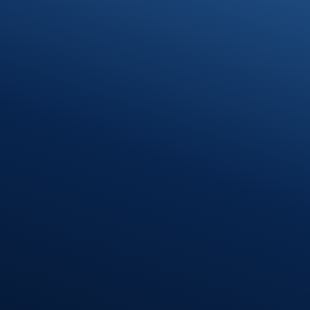
TERMIN VEREINBAREN
Standort Munderkingen
Klosterhof 1
89597 Munderkingen
Öffnungszeiten
Montag – Donnerstag
08:00 – 12:00 Uhr
13:00 – 16:30 Uhr
Freitag
08:00 – 12:00 Uhr
Standort
Riedlingen