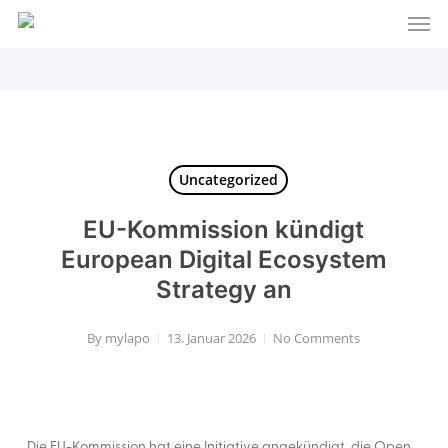
Men
Skip
to
main
content
Uncategorized
EU-Kommission kündigt
European Digital Ecosystem
Strategy an
By
mylapo
13. Januar 2026
No Comments
Die EU-Kommission hat eine Initiative angekündigt, die Open