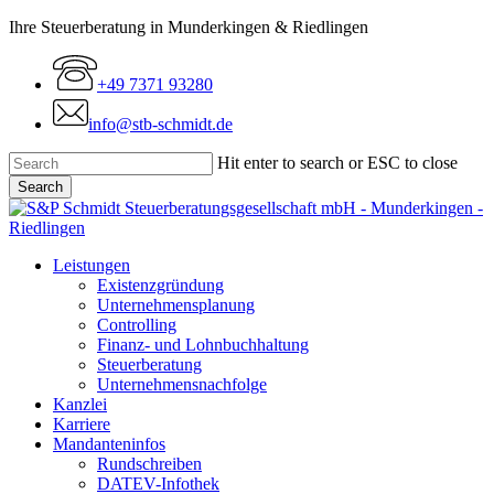
Skip
Ihre Steuerberatung in Munderkingen & Riedlingen
to
main
+49 7371 93280
content
info@stb-schmidt.de
Hit enter to search or ESC to close
Search
Close
Search
Menu
Leistungen
Existenzgründung
Unternehmensplanung
Controlling
Finanz- und Lohnbuchhaltung
Steuerberatung
Unternehmensnachfolge
Kanzlei
Karriere
Mandanteninfos
Rundschreiben
DATEV-Infothek