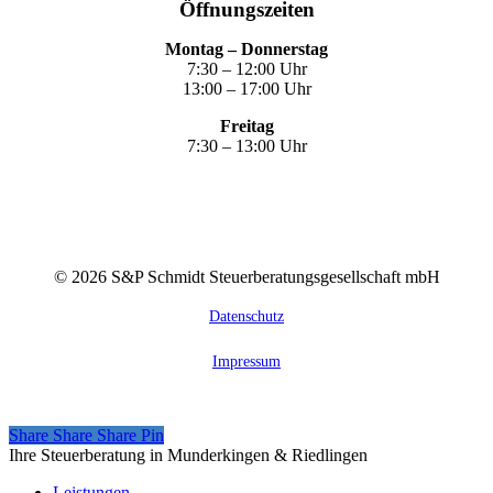
Öffnungszeiten
Montag – Donnerstag
7:30 – 12:00 Uhr
13:00 – 17:00 Uhr
Freitag
7:30 – 13:00 Uhr
©
2026
S&P Schmidt Steuerberatungsgesellschaft mbH
Datenschutz
Impressum
Share
Share
Share
Share
Pin
Close
Ihre Steuerberatung in Munderkingen & Riedlingen
Menu
Leistungen