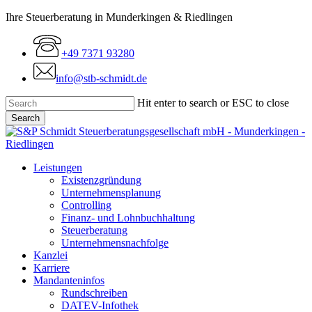
Skip
Ihre Steuerberatung in Munderkingen & Riedlingen
to
main
+49 7371 93280
content
info@stb-schmidt.de
Hit enter to search or ESC to close
Search
Close
Search
Menu
Leistungen
Existenzgründung
Unternehmensplanung
Controlling
Finanz- und Lohnbuchhaltung
Steuerberatung
Unternehmensnachfolge
Kanzlei
Karriere
Mandanteninfos
Rundschreiben
DATEV-Infothek