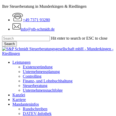
Skip
Ihre Steuerberatung in Munderkingen & Riedlingen
to
main
+49 7371 93280
content
info@stb-schmidt.de
Hit enter to search or ESC to close
Search
Close
Search
Menu
Leistungen
Existenzgründung
Unternehmensplanung
Controlling
Finanz- und Lohnbuchhaltung
Steuerberatung
Unternehmensnachfolge
Kanzlei
Karriere
Mandanteninfos
Rundschreiben
DATEV-Infothek