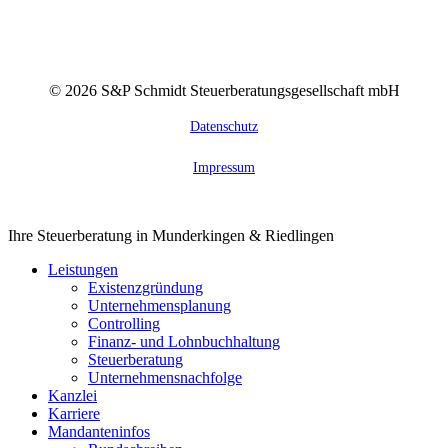
©
2026
S&P Schmidt Steuerberatungsgesellschaft mbH
Datenschutz
Impressum
Close
Ihre Steuerberatung in Munderkingen & Riedlingen
Menu
Leistungen
Existenzgründung
Unternehmensplanung
Controlling
Finanz- und Lohnbuchhaltung
Steuerberatung
Unternehmensnachfolge
Kanzlei
Karriere
Mandanteninfos