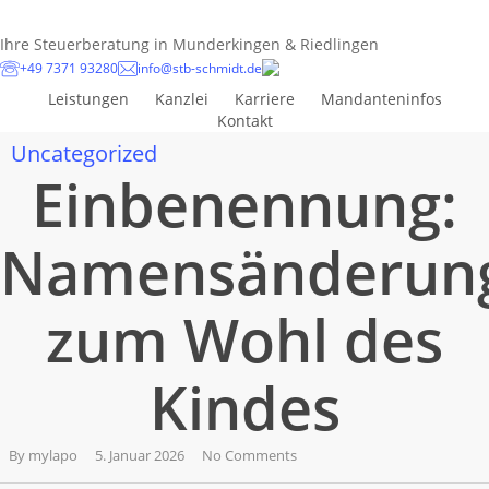
Skip
to
Ihre Steuerberatung in Munderkingen & Riedlingen
main
+49 7371 93280
info@stb-schmidt.de
content
Leistungen
Kanzlei
Karriere
Mandanteninfos
Kontakt
Uncategorized
Einbenennung:
Namensänderun
zum Wohl des
Kindes
By
mylapo
5. Januar 2026
No Comments