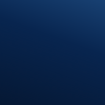
Klosterhof 1
89597 Munderkingen
Öffnungszeiten
Montag – Donnerstag
08:00 – 12:00 Uhr
13:00 – 16:30 Uhr
Freitag
08:00 – 12:00 Uhr
Standort
Riedlingen
Hindenburgstr. 40
88499 Riedlingen
Öffnungszeiten