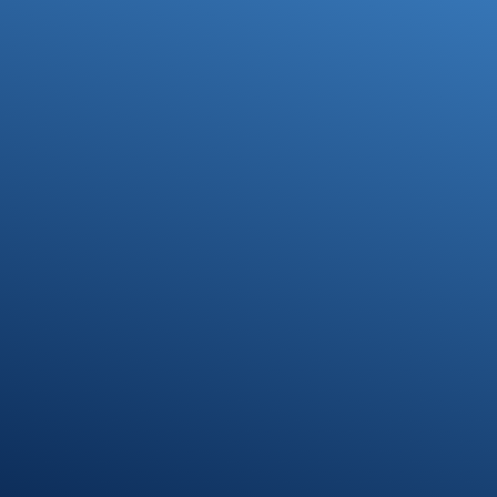
Ihre Steuerfragen -
Unsere Lösungen
Kontakt
07371 9328-0
info@stb-schmidt.de
Termin vereinbaren
Standort Munderkingen