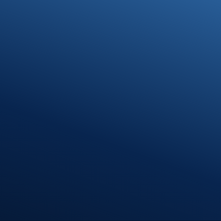
Standort
Munderkingen
agen -
Klosterhof 1
89597 Munderkingen
ngen
Öffnungszeiten
Montag – Donnerstag
08:00 – 12:00 Uhr
13:00 – 16:30 Uhr
Freitag
08:00 – 12:00 Uhr