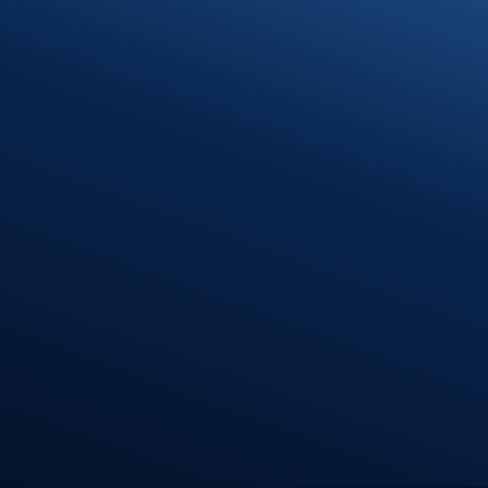
Ihre Steuerfr
Unsere Lösu
Kontakt
07371 9328-0
info@stb-schmidt.de