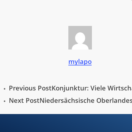
mylapo
Previous Post
Konjunktur: Viele Wirtsc
Next Post
Niedersächsische Oberlandesg