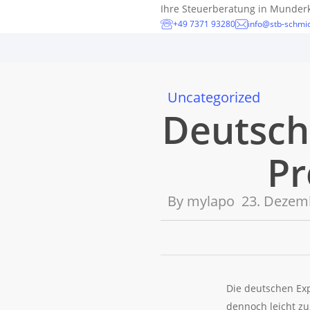
Skip
Ihre Steuerberatung in Munder
+49 7371 93280
info@stb-schmid
to
main
content
Uncategorized
Deutsch
Pr
By
mylapo
23. Dezem
Die deutschen Ex
dennoch leicht zu