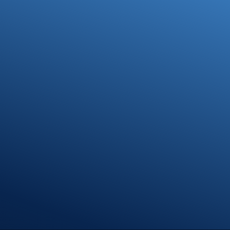
Standort
Riedlingen
Hindenburgstr. 40
88499 Riedlingen
Öffnungszeiten
Montag – Donnerstag
7:30 – 12:00 Uhr
13:00 – 17:00 Uhr
Freitag
7:30 – 13:00 Uhr