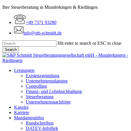
Skip
Ihre Steuerberatung in Munderkingen & Riedlingen
to
main
+49 7371 93280
content
info@stb-schmidt.de
Hit enter to search or ESC to close
Search
Close
Search
Menu
Leistungen
Existenzgründung
Unternehmensplanung
Controlling
Finanz- und Lohnbuchhaltung
Steuerberatung
Unternehmensnachfolge
Kanzlei
Karriere
Mandanteninfos
Rundschreiben
DATEV-Infothek