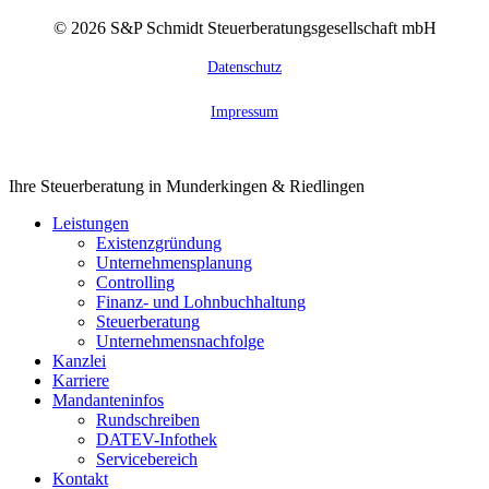
©
2026
S&P Schmidt Steuerberatungsgesellschaft mbH
Datenschutz
Impressum
Close
Ihre Steuerberatung in Munderkingen & Riedlingen
Menu
Leistungen
Existenzgründung
Unternehmensplanung
Controlling
Finanz- und Lohnbuchhaltung
Steuerberatung
Unternehmensnachfolge
Kanzlei
Karriere
Mandanteninfos
Rundschreiben
DATEV-Infothek
Servicebereich
Kontakt