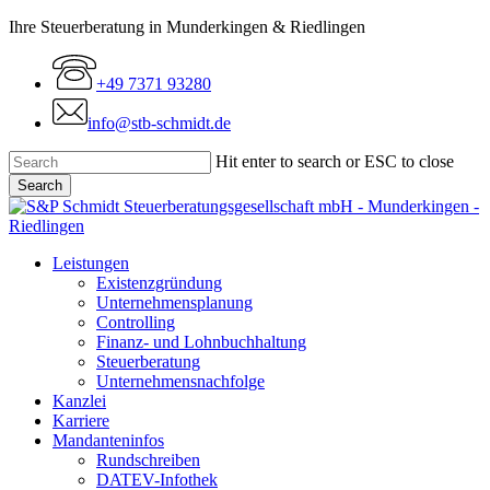
Skip
Ihre Steuerberatung in Munderkingen & Riedlingen
to
main
+49 7371 93280
content
info@stb-schmidt.de
Hit enter to search or ESC to close
Search
Close
Search
Menu
Leistungen
Existenzgründung
Unternehmensplanung
Controlling
Finanz- und Lohnbuchhaltung
Steuerberatung
Unternehmensnachfolge
Kanzlei
Karriere
Mandanteninfos
Rundschreiben
DATEV-Infothek