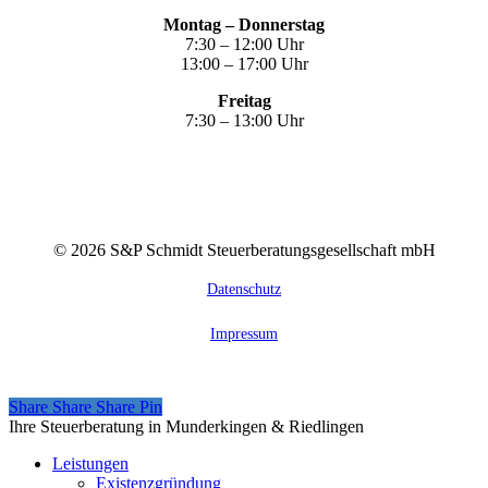
Montag – Donnerstag
7:30 – 12:00 Uhr
13:00 – 17:00 Uhr
Freitag
7:30 – 13:00 Uhr
©
2026
S&P Schmidt Steuerberatungsgesellschaft mbH
Datenschutz
Impressum
Share
Share
Share
Share
Pin
Close
Ihre Steuerberatung in Munderkingen & Riedlingen
Menu
Leistungen
Existenzgründung