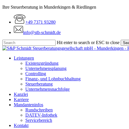
Skip
Ihre Steuerberatung in Munderkingen & Riedlingen
to
main
+49 7371 93280
content
info@stb-schmidt.de
Hit enter to search or ESC to close
Sea
Close
Search
Menu
Leistungen
Existenzgründung
Unternehmensplanung
Controlling
Finanz- und Lohnbuchhaltung
Steuerberatung
Unternehmensnachfolge
Kanzlei
Karriere
Mandanteninfos
Rundschreiben
DATEV-Infothek
Servicebereich
Kontakt