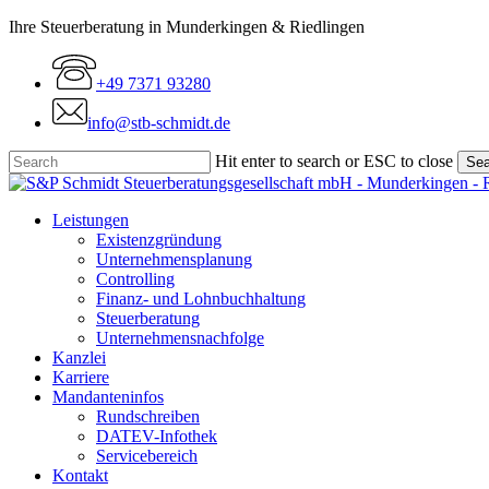
Skip
Ihre Steuerberatung in Munderkingen & Riedlingen
to
main
+49 7371 93280
content
info@stb-schmidt.de
Hit enter to search or ESC to close
Sea
Close
Search
Menu
Leistungen
Existenzgründung
Unternehmensplanung
Controlling
Finanz- und Lohnbuchhaltung
Steuerberatung
Unternehmensnachfolge
Kanzlei
Karriere
Mandanteninfos
Rundschreiben
DATEV-Infothek
Servicebereich
Kontakt