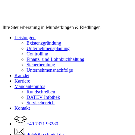
Close
Ihre Steuerberatung in Munderkingen & Riedlingen
Menu
Leistungen
Existenzgründung
Unternehmensplanung
Controlling
Finanz- und Lohnbuchhaltung
Steuerberatung
Unternehmensnachfolge
Kanzlei
Karriere
Mandanteninfos
Rundschreiben
DATEV-Infothek
Servicebereich
Kontakt
+49 7371 93280
info@stb-schmidt.de