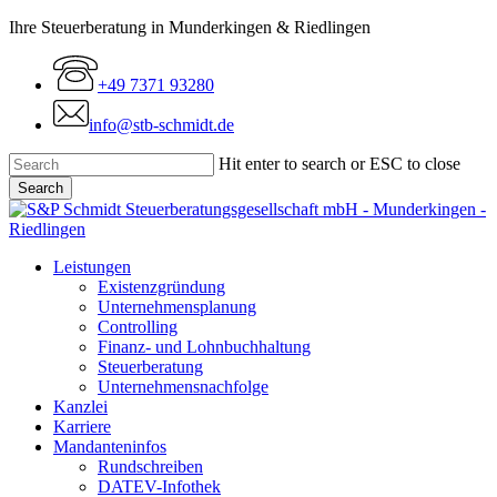
Skip
Ihre Steuerberatung in Munderkingen & Riedlingen
to
main
+49 7371 93280
content
info@stb-schmidt.de
Hit enter to search or ESC to close
Search
Close
Search
Menu
Leistungen
Existenzgründung
Unternehmensplanung
Controlling
Finanz- und Lohnbuchhaltung
Steuerberatung
Unternehmensnachfolge
Kanzlei
Karriere
Mandanteninfos
Rundschreiben
DATEV-Infothek