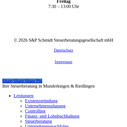
Freitag
7:30 – 13:00 Uhr
©
2026
S&P Schmidt Steuerberatungsgesellschaft mbH
Datenschutz
Impressum
Share
Share
Share
Share
Pin
Close
Ihre Steuerberatung in Munderkingen & Riedlingen
Menu
Leistungen
Existenzgründung
Unternehmensplanung
Controlling
Finanz- und Lohnbuchhaltung
Steuerberatung
Unternehmensnachfolge