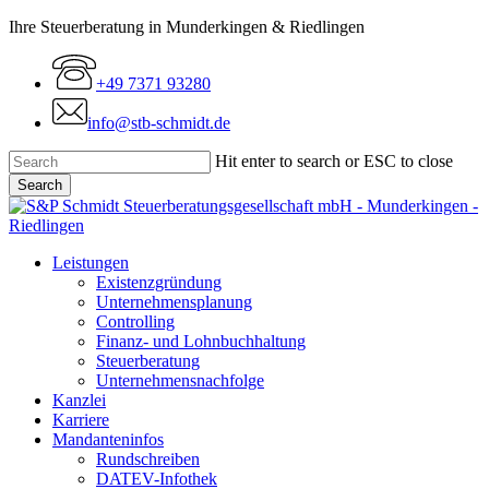
Skip
Ihre Steuerberatung in Munderkingen & Riedlingen
to
main
+49 7371 93280
content
info@stb-schmidt.de
Hit enter to search or ESC to close
Search
Close
Search
Menu
Leistungen
Existenzgründung
Unternehmensplanung
Controlling
Finanz- und Lohnbuchhaltung
Steuerberatung
Unternehmensnachfolge
Kanzlei
Karriere
Mandanteninfos
Rundschreiben
DATEV-Infothek