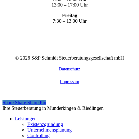
13:00 – 17:00 Uhr
Freitag
7:30 – 13:00 Uhr
©
2026
S&P Schmidt Steuerberatungsgesellschaft mbH
Datenschutz
Impressum
Share
Share
Share
Share
Pin
Close
Ihre Steuerberatung in Munderkingen & Riedlingen
Menu
Leistungen
Existenzgründung
Unternehmensplanung
Controlling