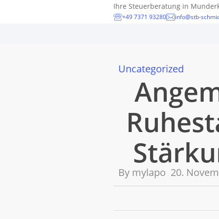
Skip
Ihre Steuerberatung in Munder
+49 7371 93280
info@stb-schmid
to
main
content
Uncategorized
Angem
Ruhest
Stärku
By
mylapo
20. Novem