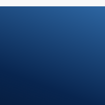
Standort
Munderkingen
agen -
Klosterhof 1
89597 Munderkingen
ngen
Öffnungszeiten
Montag – Donnerstag
08:00 – 12:00 Uhr
13:00 – 16:30 Uhr