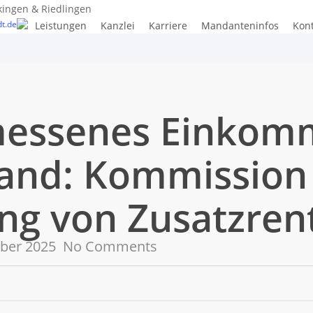
kingen & Riedlingen
t.de
Leistungen
Kanzlei
Karriere
Mandanteninfos
Kon
essenes Einkom
and: Kommission 
ng von Zusatzren
ber 2025
No Comments