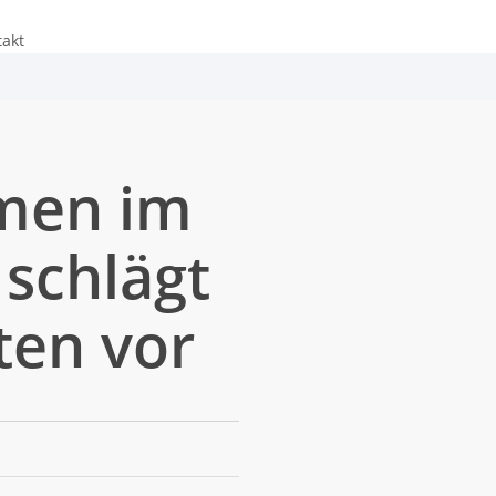
takt
men im
schlägt
ten vor