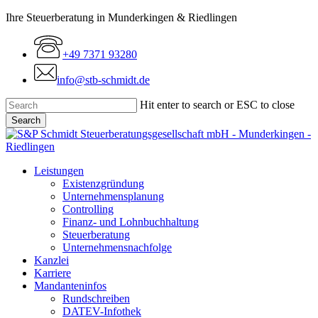
Skip
Ihre Steuerberatung in Munderkingen & Riedlingen
to
main
+49 7371 93280
content
info@stb-schmidt.de
Hit enter to search or ESC to close
Search
Close
Search
Menu
Leistungen
Existenzgründung
Unternehmensplanung
Controlling
Finanz- und Lohnbuchhaltung
Steuerberatung
Unternehmensnachfolge
Kanzlei
Karriere
Mandanteninfos
Rundschreiben
DATEV-Infothek